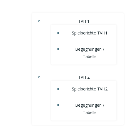
TVH 1
Spielberichte TVH1
Begegnungen /
Tabelle
TVH 2
Spielberichte TVH2
Begegnungen /
Tabelle