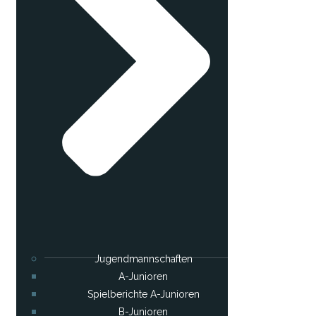
Jugendmannschaften
A-Junioren
Spielberichte A-Junioren
B-Junioren