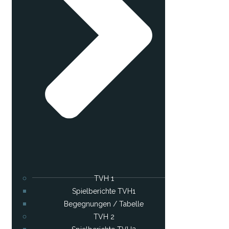
TVH 1
Spielberichte TVH1
Begegnungen / Tabelle
TVH 2