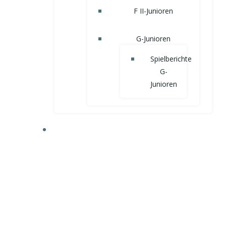
F II-Junioren
G-Junioren
Spielberichte
G-
Junioren
VORSTAND