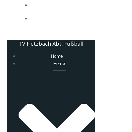
COOKIE POLICY (EU)
IMPRESSUM
TV Hetzbach Abt. Fußball
Home
Herren