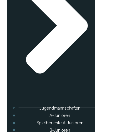
Jugendmannschaften
A-Junioren
Spielberichte A-Junioren
B-Junioren