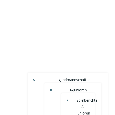
Jugendmannschaften
A-Junioren
Spielberichte
A-
Junioren