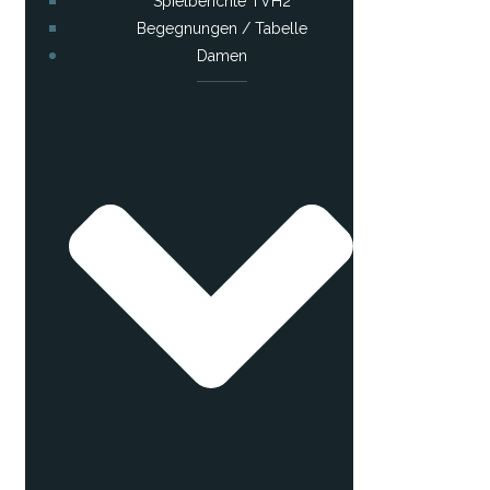
Spielberichte TVH2
Begegnungen / Tabelle
Damen