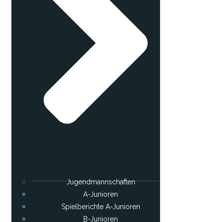
Jugendmannschaften
A-Junioren
Spielberichte A-Junioren
B-Junioren