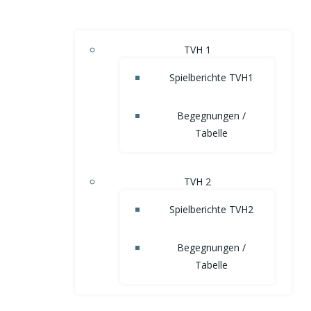
TVH 1
Spielberichte TVH1
Begegnungen /
Tabelle
TVH 2
Spielberichte TVH2
Begegnungen /
Tabelle