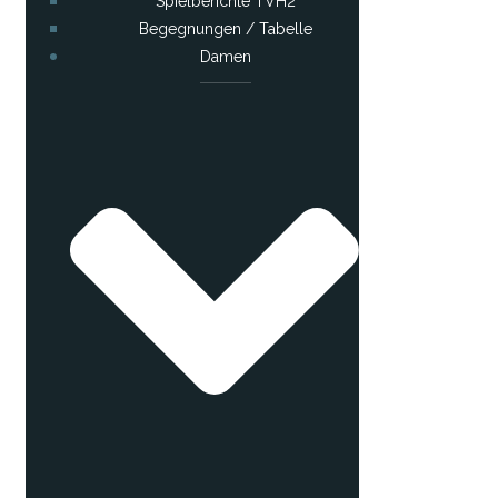
Spielberichte TVH2
Begegnungen / Tabelle
Damen