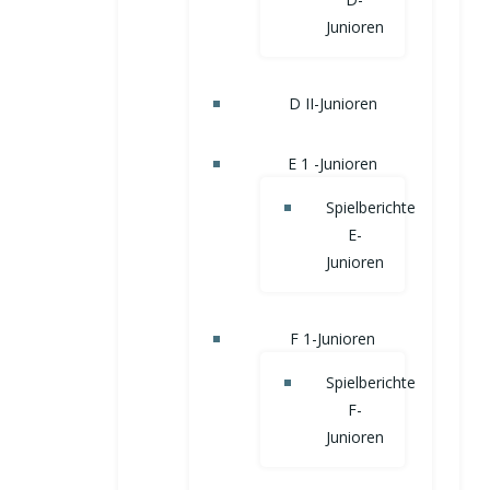
Junioren
D II-Junioren
E 1 -Junioren
Spielberichte
E-
Junioren
F 1-Junioren
Spielberichte
F-
Junioren