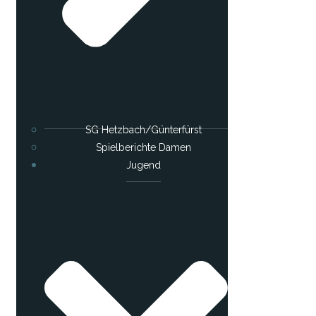
SG ​Hetzbach/Günterfürst
Spielberichte Damen
Jugend