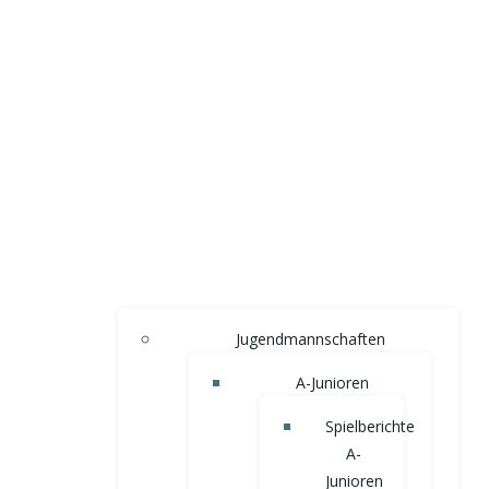
Jugendmannschaften
A-Junioren
Spielberichte
A-
Junioren