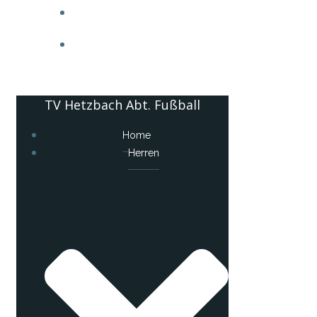
COOKIE POLICY (EU)
IMPRESSUM
TV Hetzbach Abt. Fußball
Home
Herren