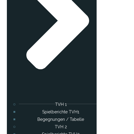
TVH 1
Spielberichte TVH1
Begegnungen / Tabelle
TVH 2