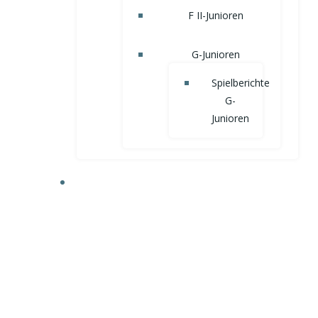
F II-Junioren
G-Junioren
Spielberichte
G-
Junioren
VORSTAND