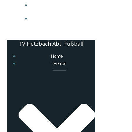
COOKIE POLICY (EU)
IMPRESSUM
TV Hetzbach Abt. Fußball
Home
Herren