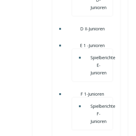
Junioren
D II-Junioren
E 1 -Junioren
Spielberichte
E-
Junioren
F 1-Junioren
Spielberichte
F-
Junioren