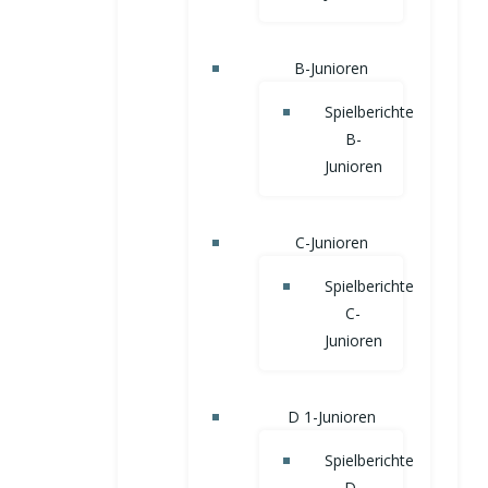
B-Junioren
Spielberichte
B-
Junioren
C-Junioren
Spielberichte
C-
Junioren
D 1-Junioren
Spielberichte
D-