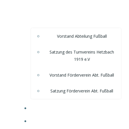
Vorstand Abteilung Fußball
Satzung des Turnvereins Hetzbach
1919 e.V
Vorstand Förderverein Abt. Fußball
Satzung Förderverein Abt. Fußball
ONLINE SHOP
KONTAKT