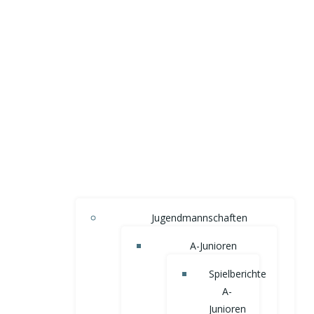
Jugendmannschaften
A-Junioren
Spielberichte
A-
Junioren