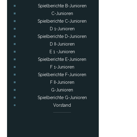
Spielberichte B-Junioren
C-Junioren
Spielberichte C-Junioren
D 1-Junioren
Spielberichte D-Junioren
D II-Junioren
E 1 -Junioren
Spielberichte E-Junioren
F 1-Junioren
Spielberichte F-Junioren
F II-Junioren
G-Junioren
Spielberichte G-Junioren
Vorstand