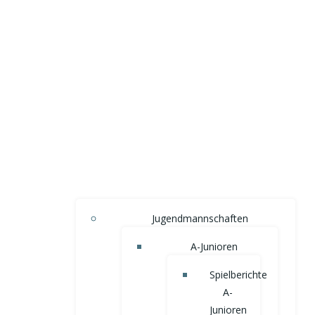
Jugendmannschaften
A-Junioren
Spielberichte
A-
Junioren