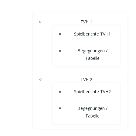
TVH 1
Spielberichte TVH1
Begegnungen /
Tabelle
TVH 2
Spielberichte TVH2
Begegnungen /
Tabelle