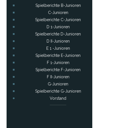
Spielberichte B-Junioren
C-Junioren
Spielberichte C-Junioren
D 1-Junioren
Spielberichte D-Junioren
D II-Junioren
E 1 -Junioren
Spielberichte E-Junioren
F 1-Junioren
Spielberichte F-Junioren
F II-Junioren
G-Junioren
Spielberichte G-Junioren
Vorstand