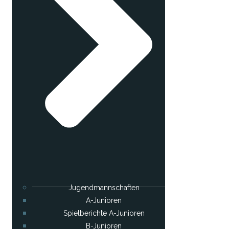
Jugendmannschaften
A-Junioren
Spielberichte A-Junioren
B-Junioren