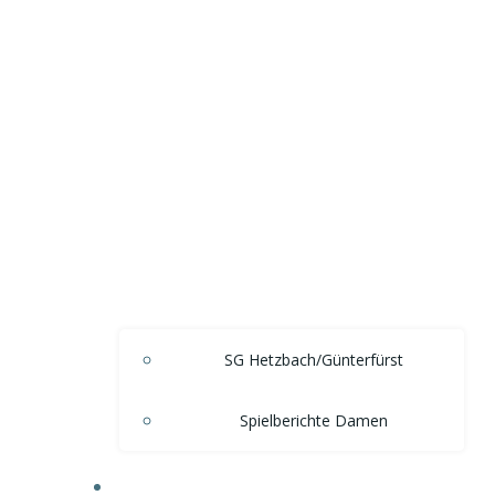
SG ​Hetzbach/Günterfürst
Spielberichte Damen
JUGEND