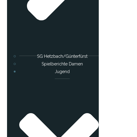
SG ​Hetzbach/Günterfürst
Spielberichte Damen
Jugend