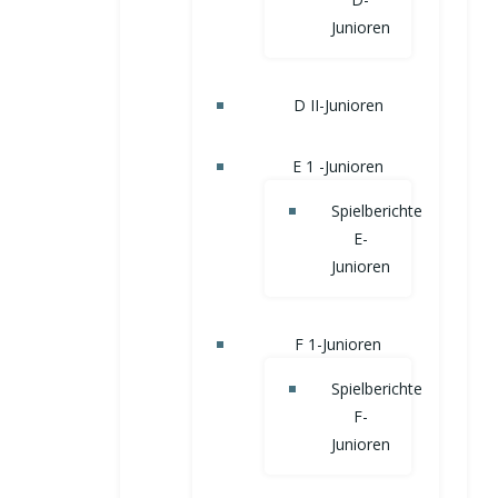
Junioren
D II-Junioren
E 1 -Junioren
Spielberichte
E-
Junioren
F 1-Junioren
Spielberichte
F-
Junioren