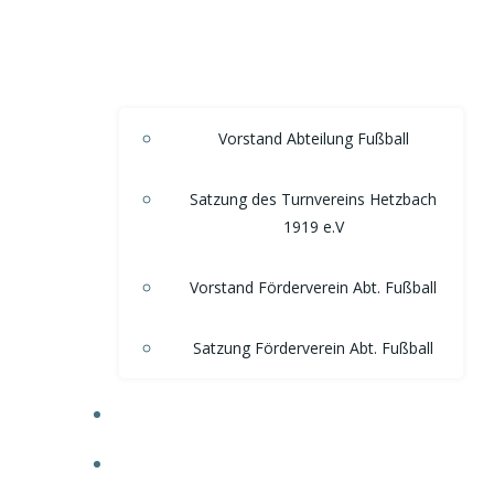
Vorstand Abteilung Fußball
Satzung des Turnvereins Hetzbach
1919 e.V
Vorstand Förderverein Abt. Fußball
Satzung Förderverein Abt. Fußball
ONLINE SHOP
KONTAKT