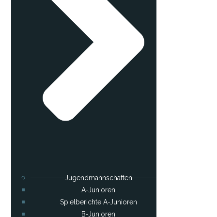
Jugendmannschaften
A-Junioren
Spielberichte A-Junioren
B-Junioren