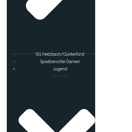
SG ​Hetzbach/Günterfürst
Spielberichte Damen
Jugend