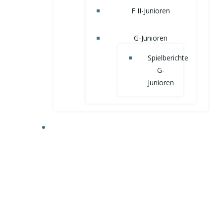
F II-Junioren
G-Junioren
Spielberichte
G-
Junioren
VORSTAND