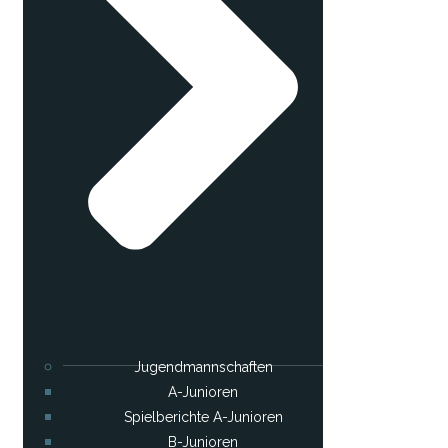
Jugendmannschaften
A-Junioren
Spielberichte A-Junioren
B-Junioren