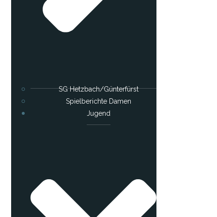
SG ​Hetzbach/Günterfürst
Spielberichte Damen
Jugend