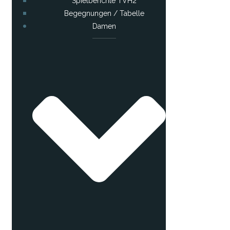
Spielberichte TVH2
Begegnungen / Tabelle
Damen