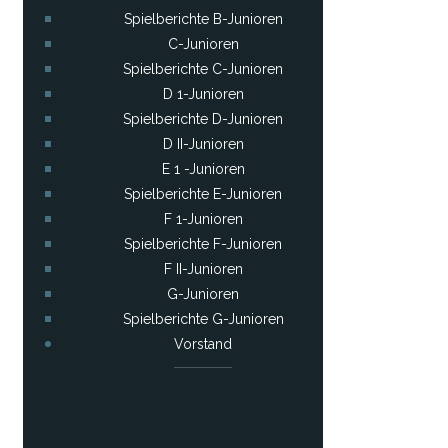
Spielberichte B-Junioren
C-Junioren
Spielberichte C-Junioren
D 1-Junioren
Spielberichte D-Junioren
D II-Junioren
E 1 -Junioren
Spielberichte E-Junioren
F 1-Junioren
Spielberichte F-Junioren
F II-Junioren
G-Junioren
Spielberichte G-Junioren
Vorstand