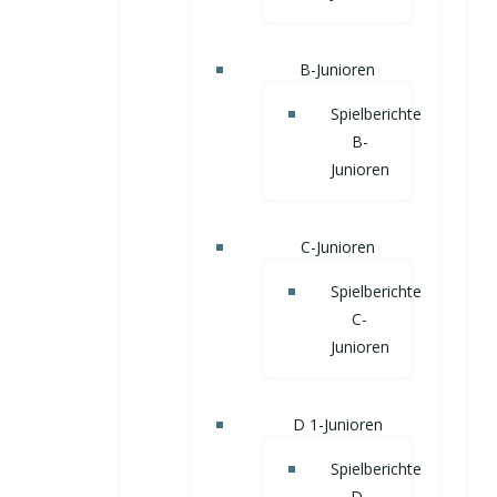
B-Junioren
Spielberichte
B-
Junioren
C-Junioren
Spielberichte
C-
Junioren
D 1-Junioren
Spielberichte
D-