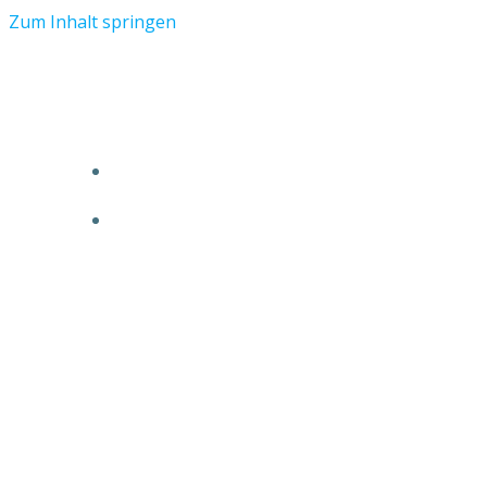
Zum Inhalt springen
TV Hetzbach Abt. Fußball
HOME
HERREN