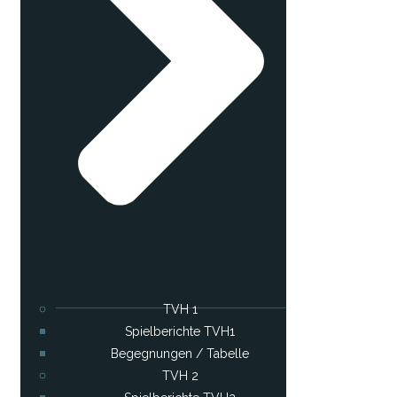
TVH 1
Spielberichte TVH1
Begegnungen / Tabelle
TVH 2