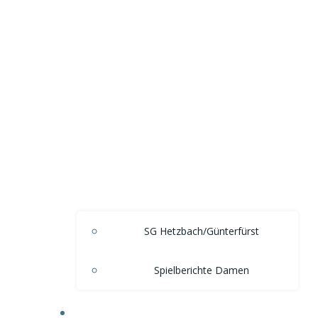
SG ​Hetzbach/Günterfürst
Spielberichte Damen
JUGEND