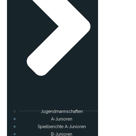
Jugendmannschaften
A-Junioren
Spielberichte A-Junioren
B-Junioren