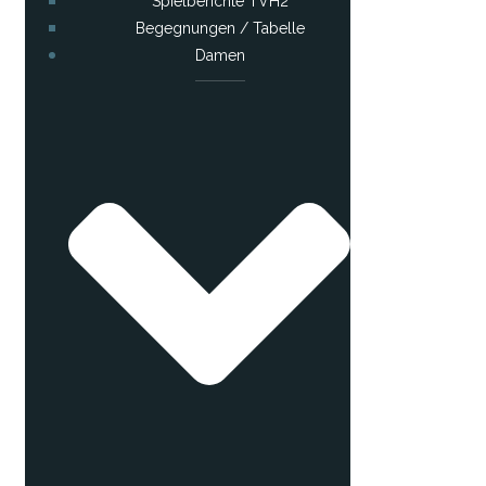
Spielberichte TVH2
Begegnungen / Tabelle
Damen