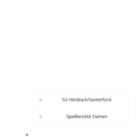
SG ​Hetzbach/Günterfürst
Spielberichte Damen
JUGEND