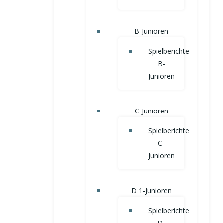
B-Junioren
Spielberichte
B-
Junioren
C-Junioren
Spielberichte
C-
Junioren
D 1-Junioren
Spielberichte
D-