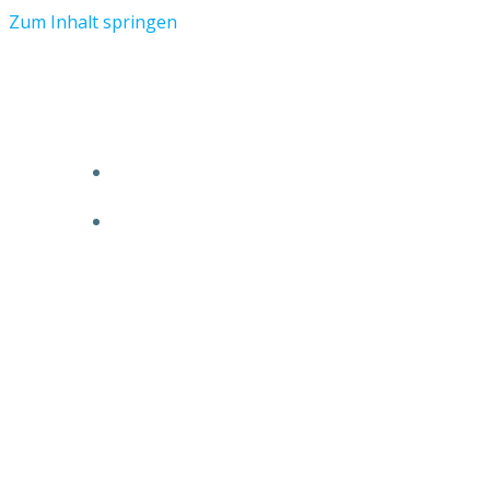
Zum Inhalt springen
TV Hetzbach Abt. Fußball
HOME
HERREN