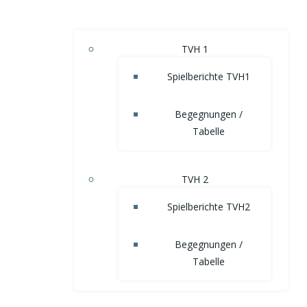
TVH 1
Spielberichte TVH1
Begegnungen /
Tabelle
TVH 2
Spielberichte TVH2
Begegnungen /
Tabelle