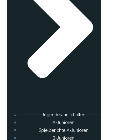
Jugendmannschaften
A-Junioren
Spielberichte A-Junioren
B-Junioren