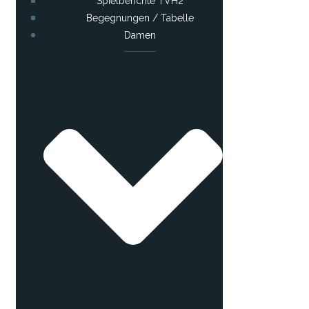
Spielberichte TVH2
Begegnungen / Tabelle
Damen