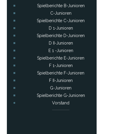
Spielberichte B-Junioren
C-Junioren
Spielberichte C-Junioren
D 1-Junioren
Spielberichte D-Junioren
D II-Junioren
E 1 -Junioren
Spielberichte E-Junioren
F 1-Junioren
Spielberichte F-Junioren
F II-Junioren
G-Junioren
Spielberichte G-Junioren
Vorstand