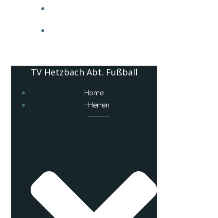
COOKIE POLICY (EU)
IMPRESSUM
TV Hetzbach Abt. Fußball
Home
Herren