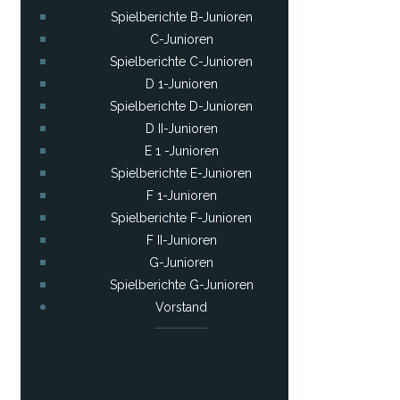
Spielberichte B-Junioren
C-Junioren
Spielberichte C-Junioren
D 1-Junioren
Spielberichte D-Junioren
D II-Junioren
E 1 -Junioren
Spielberichte E-Junioren
F 1-Junioren
Spielberichte F-Junioren
F II-Junioren
G-Junioren
Spielberichte G-Junioren
Vorstand