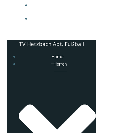
COOKIE POLICY (EU)
IMPRESSUM
TV Hetzbach Abt. Fußball
Home
Herren