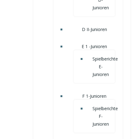
Junioren
D II-Junioren
E 1 -Junioren
Spielberichte
E-
Junioren
F 1-Junioren
Spielberichte
F-
Junioren