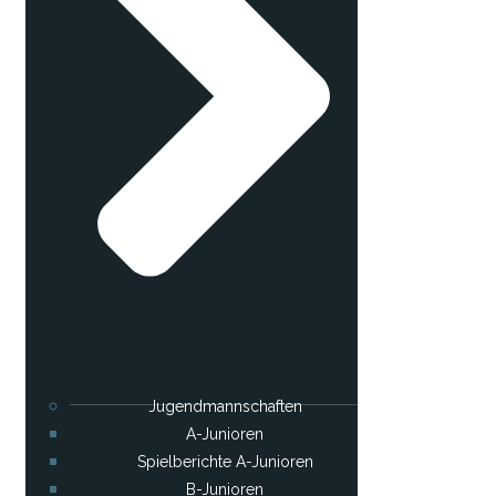
Jugendmannschaften
A-Junioren
Spielberichte A-Junioren
B-Junioren