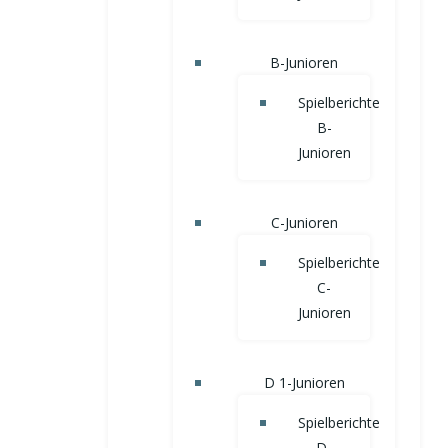
B-Junioren
Spielberichte
B-
Junioren
C-Junioren
Spielberichte
C-
Junioren
D 1-Junioren
Spielberichte
D-