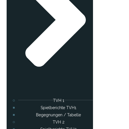
TVH 1
Spielberichte TVH1
Begegnungen / Tabelle
TVH 2