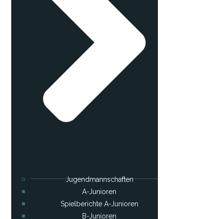
Jugendmannschaften
A-Junioren
Spielberichte A-Junioren
B-Junioren