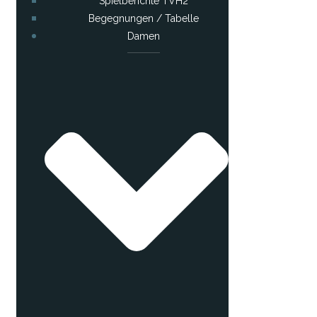
Spielberichte TVH2
Begegnungen / Tabelle
Damen