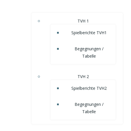
TVH 1
Spielberichte TVH1
Begegnungen /
Tabelle
TVH 2
Spielberichte TVH2
Begegnungen /
Tabelle