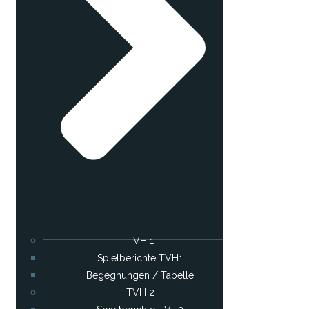
TVH 1
Spielberichte TVH1
Begegnungen / Tabelle
TVH 2