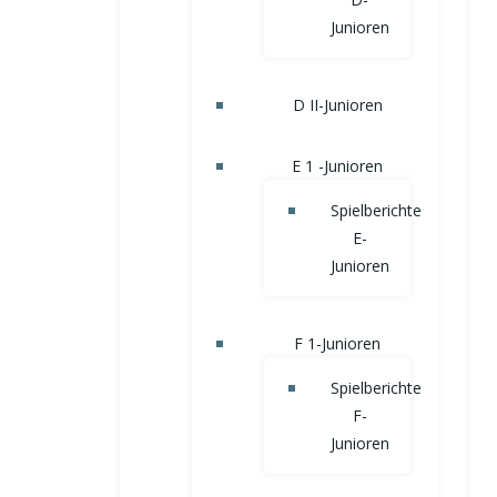
Junioren
D II-Junioren
E 1 -Junioren
Spielberichte
E-
Junioren
F 1-Junioren
Spielberichte
F-
Junioren