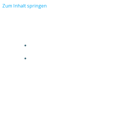
Zum Inhalt springen
TV Hetzbach Abt. Fußball
HOME
HERREN