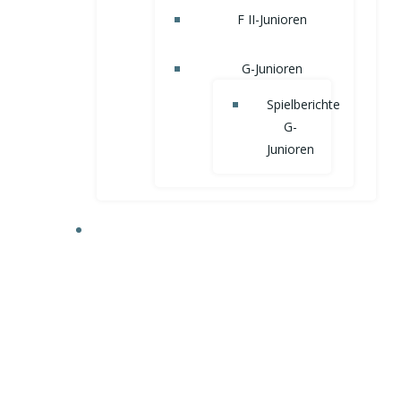
F II-Junioren
G-Junioren
Spielberichte
G-
Junioren
VORSTAND