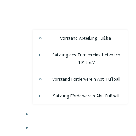
Vorstand Abteilung Fußball
Satzung des Turnvereins Hetzbach
1919 e.V
Vorstand Förderverein Abt. Fußball
Satzung Förderverein Abt. Fußball
ONLINE SHOP
KONTAKT