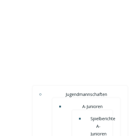
Jugendmannschaften
A-Junioren
Spielberichte
A-
Junioren