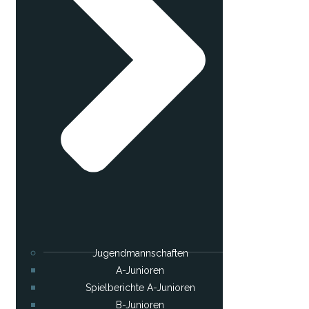
Jugendmannschaften
A-Junioren
Spielberichte A-Junioren
B-Junioren