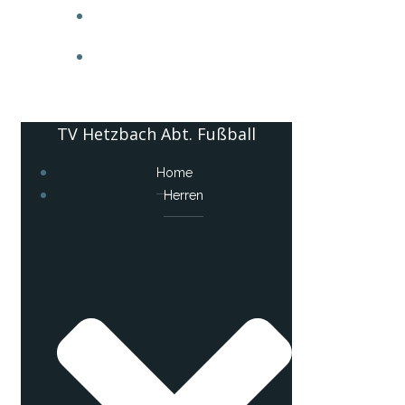
COOKIE POLICY (EU)
IMPRESSUM
TV Hetzbach Abt. Fußball
Home
Herren