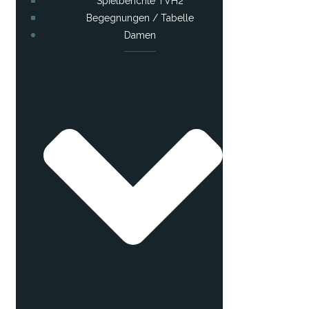
Spielberichte TVH2
Begegnungen / Tabelle
Damen