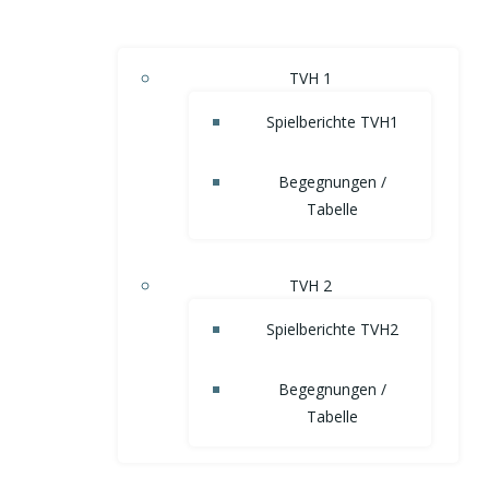
TVH 1
Spielberichte TVH1
Begegnungen /
Tabelle
TVH 2
Spielberichte TVH2
Begegnungen /
Tabelle