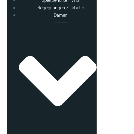
Spielberichte TVH2
Begegnungen / Tabelle
Damen