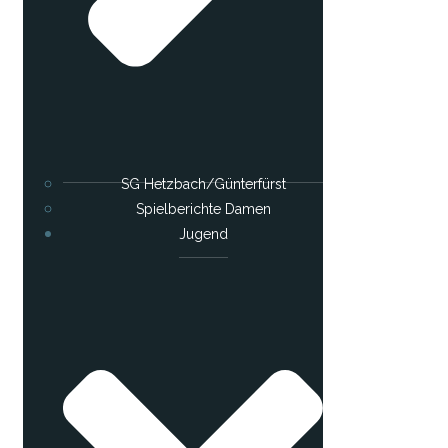
SG ​Hetzbach/Günterfürst
Spielberichte Damen
Jugend