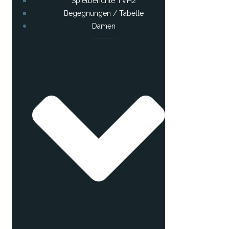
Spielberichte TVH2
Begegnungen / Tabelle
Damen