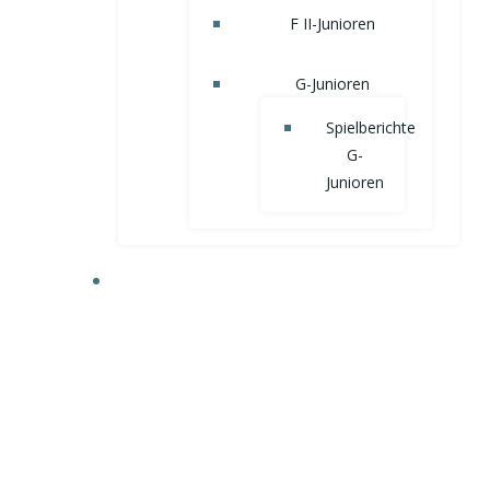
F II-Junioren
G-Junioren
Spielberichte
G-
Junioren
VORSTAND