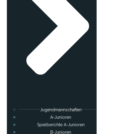
Jugendmannschaften
A-Junioren
Spielberichte A-Junioren
B-Junioren