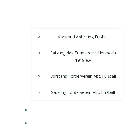
Vorstand Abteilung Fußball
Satzung des Turnvereins Hetzbach
1919 e.V
Vorstand Förderverein Abt. Fußball
Satzung Förderverein Abt. Fußball
ONLINE SHOP
KONTAKT