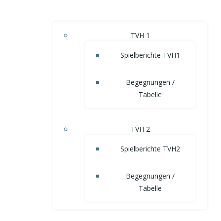
TVH 1
Spielberichte TVH1
Begegnungen /
Tabelle
TVH 2
Spielberichte TVH2
Begegnungen /
Tabelle