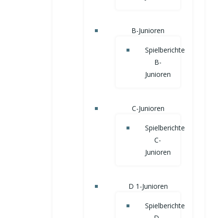
B-Junioren
Spielberichte
B-
Junioren
C-Junioren
Spielberichte
C-
Junioren
D 1-Junioren
Spielberichte
D-