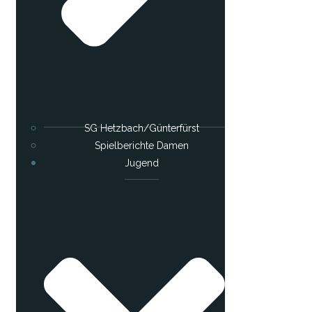
SG ​Hetzbach/Günterfürst
Spielberichte Damen
Jugend