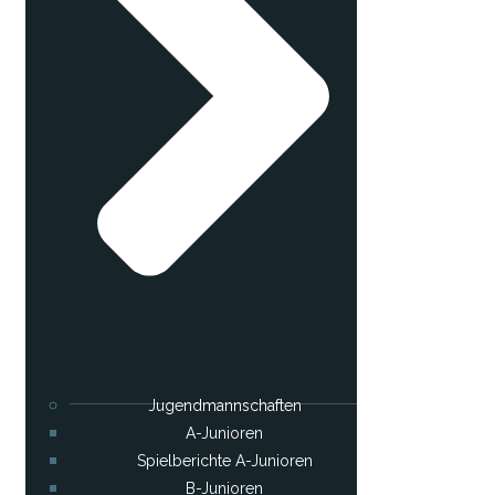
Jugendmannschaften
A-Junioren
Spielberichte A-Junioren
B-Junioren