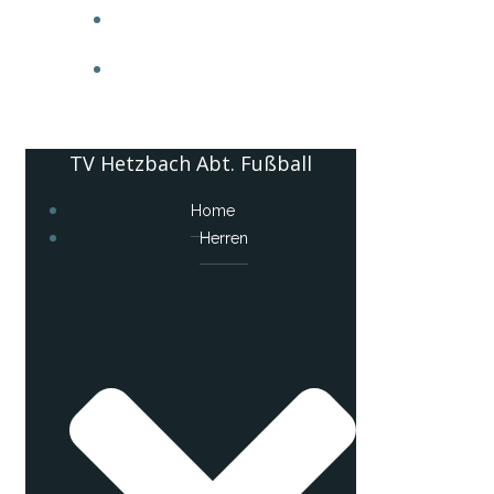
COOKIE POLICY (EU)
IMPRESSUM
TV Hetzbach Abt. Fußball
Home
Herren