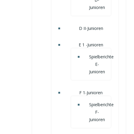
Junioren
D II-Junioren
E 1 -Junioren
Spielberichte
E-
Junioren
F 1-Junioren
Spielberichte
F-
Junioren