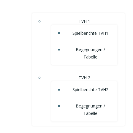
TVH 1
Spielberichte TVH1
Begegnungen /
Tabelle
TVH 2
Spielberichte TVH2
Begegnungen /
Tabelle