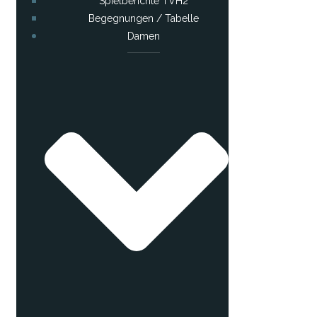
Spielberichte TVH2
Begegnungen / Tabelle
Damen