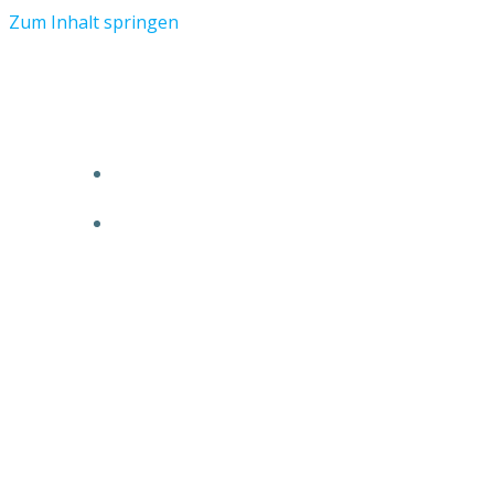
Zum Inhalt springen
TV Hetzbach Abt. Fußball
HOME
HERREN