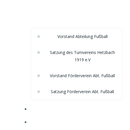
Vorstand Abteilung Fußball
Satzung des Turnvereins Hetzbach
1919 e.V
Vorstand Förderverein Abt. Fußball
Satzung Förderverein Abt. Fußball
ONLINE SHOP
KONTAKT