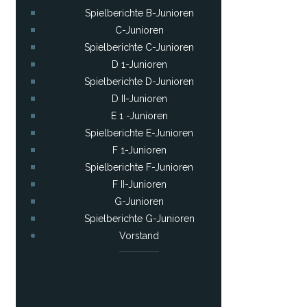
Spielberichte B-Junioren
C-Junioren
Spielberichte C-Junioren
D 1-Junioren
Spielberichte D-Junioren
D II-Junioren
E 1 -Junioren
Spielberichte E-Junioren
F 1-Junioren
Spielberichte F-Junioren
F II-Junioren
G-Junioren
Spielberichte G-Junioren
Vorstand