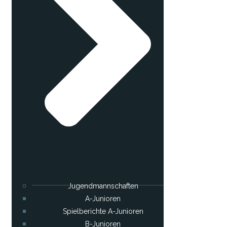
Jugendmannschaften
A-Junioren
Spielberichte A-Junioren
B-Junioren