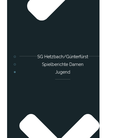
SG ​Hetzbach/Günterfürst
Spielberichte Damen
Jugend