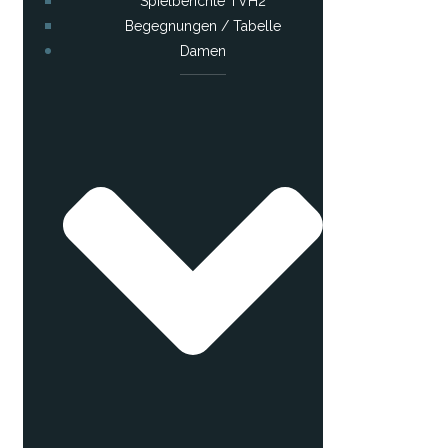
Spielberichte TVH2
Begegnungen / Tabelle
Damen