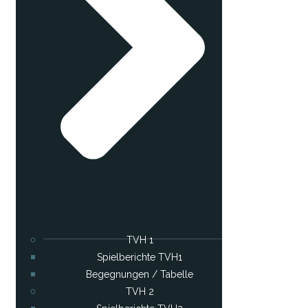
TVH 1
Spielberichte TVH1
Begegnungen / Tabelle
TVH 2