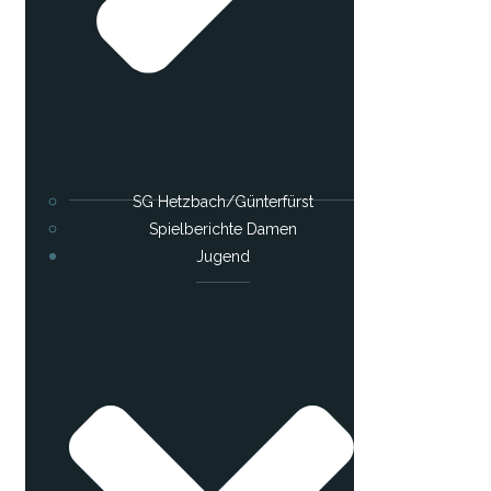
SG ​Hetzbach/Günterfürst
Spielberichte Damen
Jugend