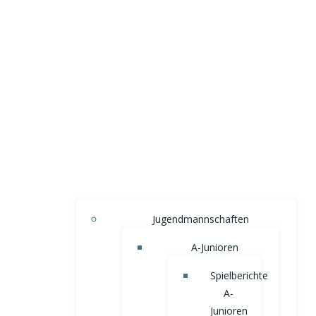
Jugendmannschaften
A-Junioren
Spielberichte
A-
Junioren