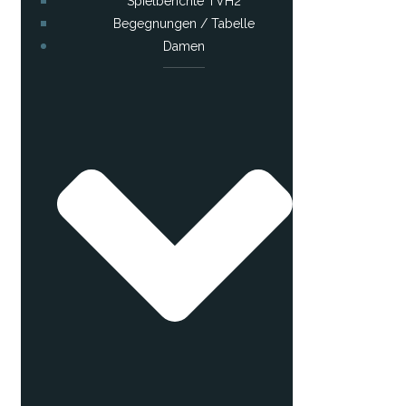
Spielberichte TVH2
Begegnungen / Tabelle
Damen