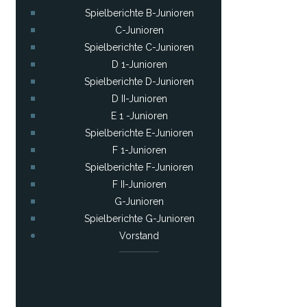
Spielberichte B-Junioren
C-Junioren
Spielberichte C-Junioren
D 1-Junioren
Spielberichte D-Junioren
D II-Junioren
E 1 -Junioren
Spielberichte E-Junioren
F 1-Junioren
Spielberichte F-Junioren
F II-Junioren
G-Junioren
Spielberichte G-Junioren
Vorstand