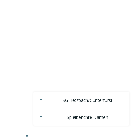
SG ​Hetzbach/Günterfürst
Spielberichte Damen
JUGEND