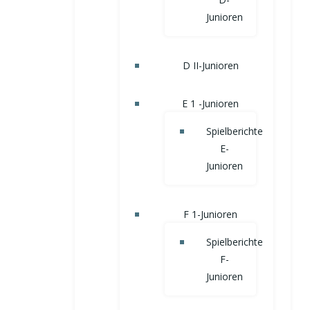
Junioren
D II-Junioren
E 1 -Junioren
Spielberichte
E-
Junioren
F 1-Junioren
Spielberichte
F-
Junioren