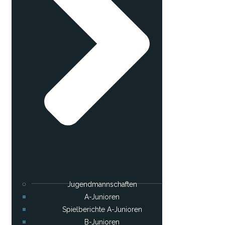
Jugendmannschaften
A-Junioren
Spielberichte A-Junioren
B-Junioren