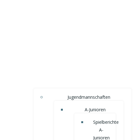
Jugendmannschaften
A-Junioren
Spielberichte
A-
Junioren