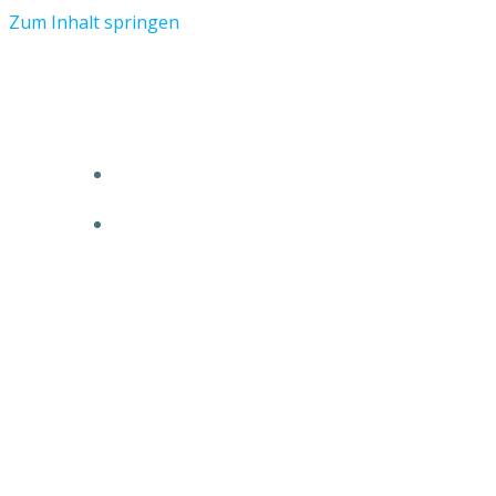
Zum Inhalt springen
TV Hetzbach Abt. Fußball
HOME
HERREN