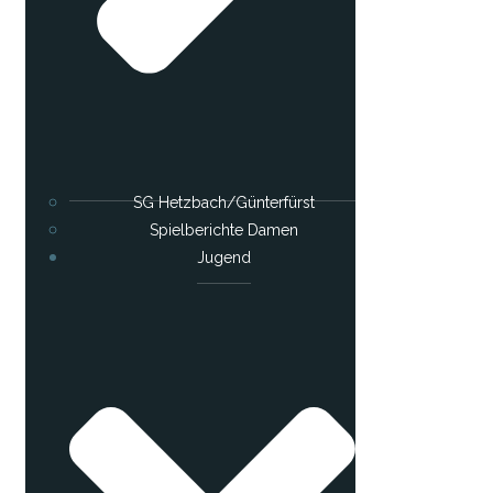
SG ​Hetzbach/Günterfürst
Spielberichte Damen
Jugend