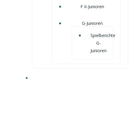
F II-Junioren
G-Junioren
Spielberichte
G-
Junioren
VORSTAND