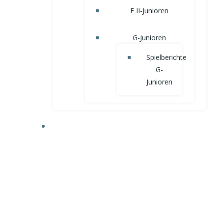
F II-Junioren
G-Junioren
Spielberichte
G-
Junioren
VORSTAND