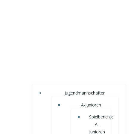
Jugendmannschaften
A-Junioren
Spielberichte
A-
Junioren