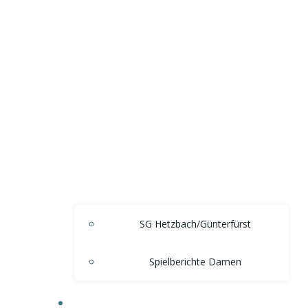
SG ​Hetzbach/Günterfürst
Spielberichte Damen
JUGEND