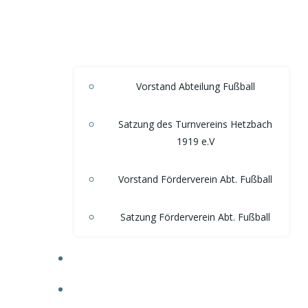
Vorstand Abteilung Fußball
Satzung des Turnvereins Hetzbach
1919 e.V
Vorstand Förderverein Abt. Fußball
Satzung Förderverein Abt. Fußball
ONLINE SHOP
KONTAKT