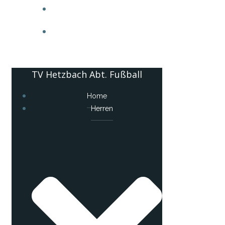
COOKIE POLICY (EU)
IMPRESSUM
TV Hetzbach Abt. Fußball
Home
Herren