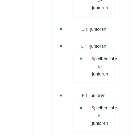
Junioren
D II-Junioren
E 1 -Junioren
Spielberichte
E-
Junioren
F 1-Junioren
Spielberichte
F-
Junioren