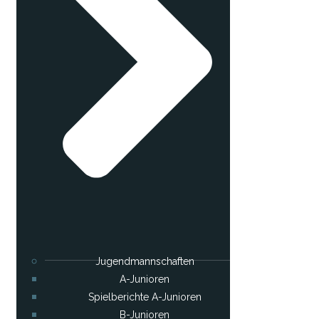
Jugendmannschaften
A-Junioren
Spielberichte A-Junioren
B-Junioren