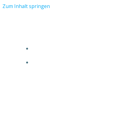
Zum Inhalt springen
TV Hetzbach Abt. Fußball
HOME
HERREN