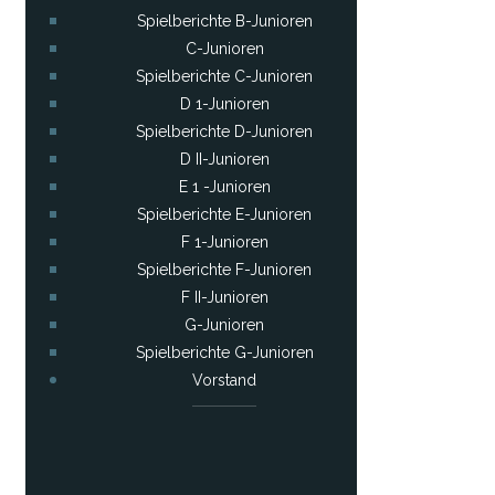
Spielberichte B-Junioren
C-Junioren
Spielberichte C-Junioren
D 1-Junioren
Spielberichte D-Junioren
D II-Junioren
E 1 -Junioren
Spielberichte E-Junioren
F 1-Junioren
Spielberichte F-Junioren
F II-Junioren
G-Junioren
Spielberichte G-Junioren
Vorstand