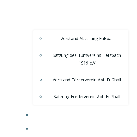
Vorstand Abteilung Fußball
Satzung des Turnvereins Hetzbach
1919 e.V
Vorstand Förderverein Abt. Fußball
Satzung Förderverein Abt. Fußball
ONLINE SHOP
KONTAKT