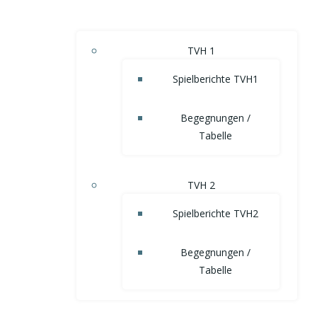
TVH 1
Spielberichte TVH1
Begegnungen /
Tabelle
TVH 2
Spielberichte TVH2
Begegnungen /
Tabelle