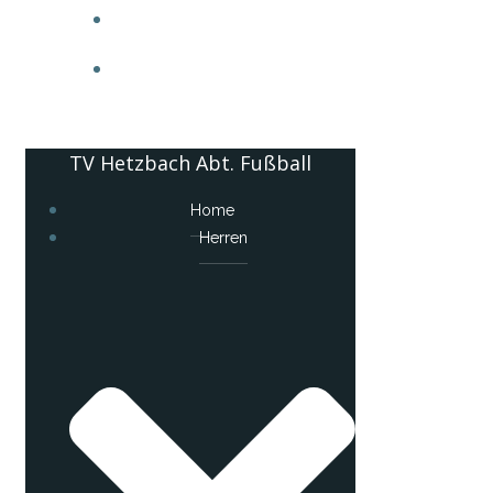
COOKIE POLICY (EU)
IMPRESSUM
TV Hetzbach Abt. Fußball
Home
Herren