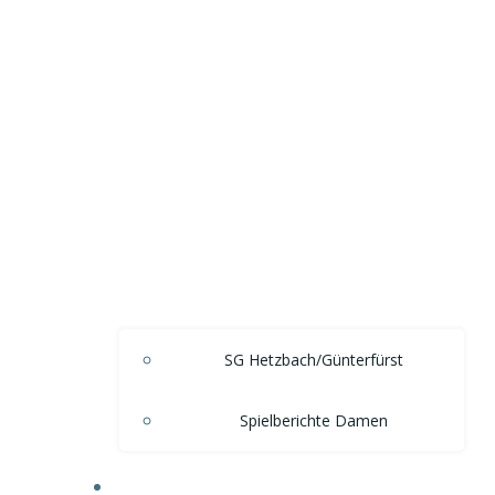
SG ​Hetzbach/Günterfürst
Spielberichte Damen
JUGEND