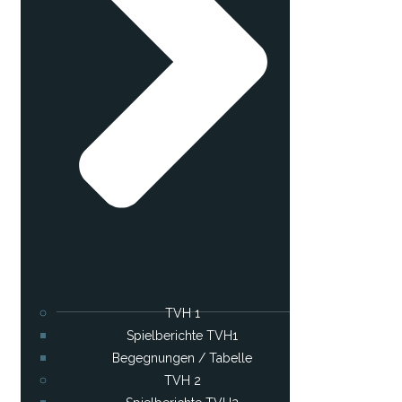
TVH 1
Spielberichte TVH1
Begegnungen / Tabelle
TVH 2