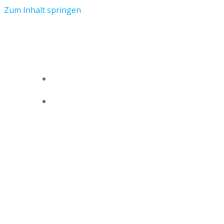
Zum Inhalt springen
TV Hetzbach Abt. Fußball
HOME
HERREN