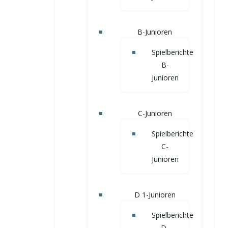
B-Junioren
Spielberichte
B-
Junioren
C-Junioren
Spielberichte
C-
Junioren
D 1-Junioren
Spielberichte
D-