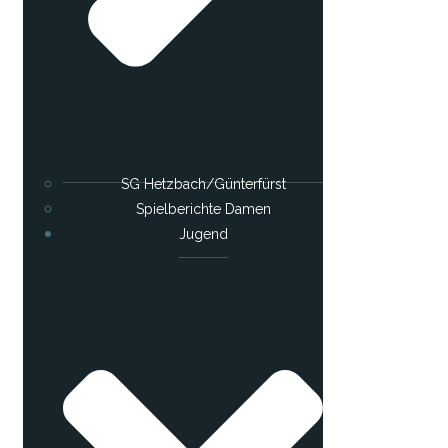
SG ​Hetzbach/Günterfürst
Spielberichte Damen
Jugend