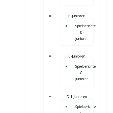
B-Junioren
Spielberichte
B-
Junioren
C-Junioren
Spielberichte
C-
Junioren
D 1-Junioren
Spielberichte
D-