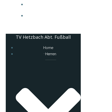
COOKIE POLICY (EU)
IMPRESSUM
TV Hetzbach Abt. Fußball
Home
Herren