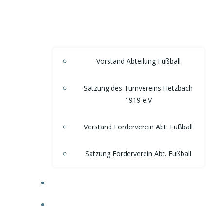
Vorstand Abteilung Fußball
Satzung des Turnvereins Hetzbach
1919 e.V
Vorstand Förderverein Abt. Fußball
Satzung Förderverein Abt. Fußball
ONLINE SHOP
KONTAKT