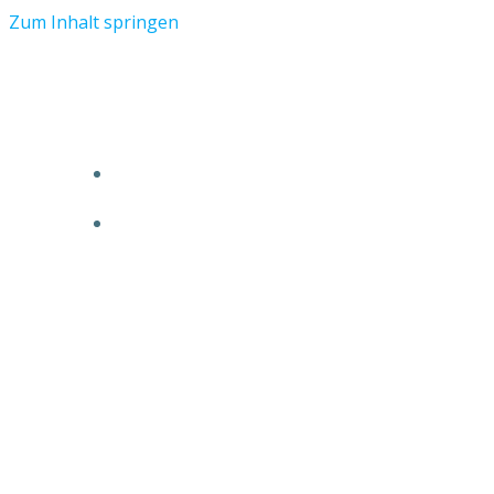
Zum Inhalt springen
TV Hetzbach Abt. Fußball
HOME
HERREN