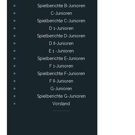
Spielberichte B-Junioren
C-Junioren
Spielberichte C-Junioren
D 1-Junioren
Spielberichte D-Junioren
D II-Junioren
E 1 -Junioren
Spielberichte E-Junioren
F 1-Junioren
Spielberichte F-Junioren
F II-Junioren
G-Junioren
Spielberichte G-Junioren
Vorstand