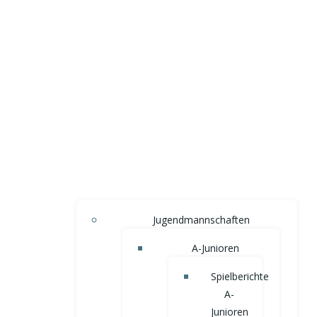
Jugendmannschaften
A-Junioren
Spielberichte
A-
Junioren