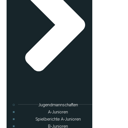
Jugendmannschaften
A-Junioren
Spielberichte A-Junioren
B-Junioren