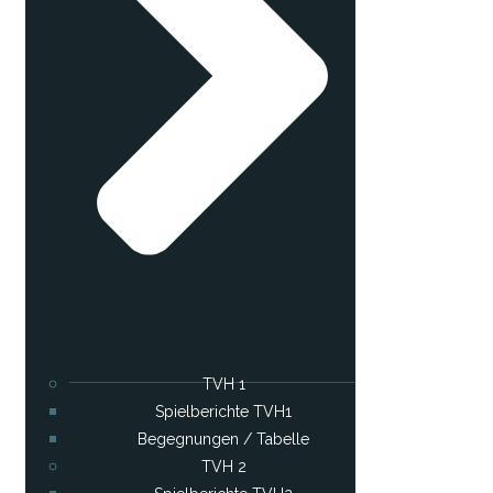
TVH 1
Spielberichte TVH1
Begegnungen / Tabelle
TVH 2