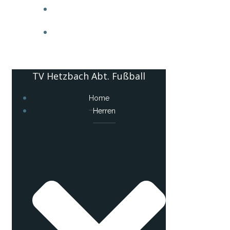
COOKIE POLICY (EU)
IMPRESSUM
TV Hetzbach Abt. Fußball
Home
Herren