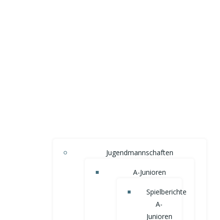
Jugendmannschaften
A-Junioren
Spielberichte
A-
Junioren