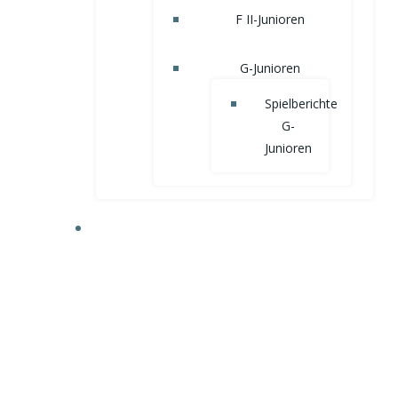
F II-Junioren
G-Junioren
Spielberichte
G-
Junioren
VORSTAND