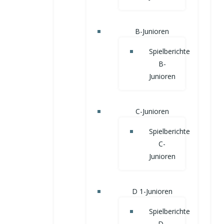
B-Junioren
Spielberichte
B-
Junioren
C-Junioren
Spielberichte
C-
Junioren
D 1-Junioren
Spielberichte
D-