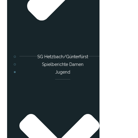
SG ​Hetzbach/Günterfürst
Spielberichte Damen
Jugend