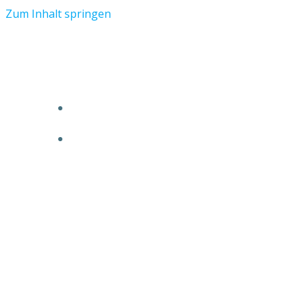
Zum Inhalt springen
TV Hetzbach Abt. Fußball
HOME
HERREN