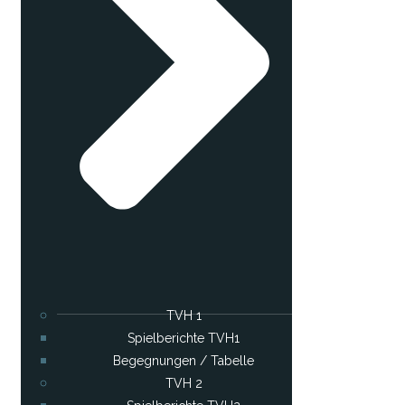
TVH 1
Spielberichte TVH1
Begegnungen / Tabelle
TVH 2