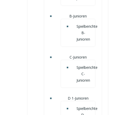
B-Junioren
Spielberichte
B-
Junioren
C-Junioren
Spielberichte
C-
Junioren
D 1-Junioren
Spielberichte
D-