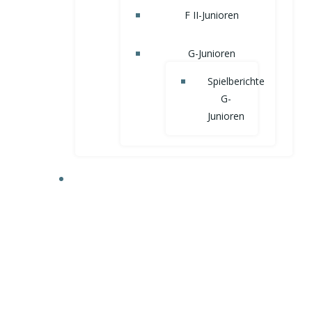
F II-Junioren
G-Junioren
Spielberichte
G-
Junioren
VORSTAND