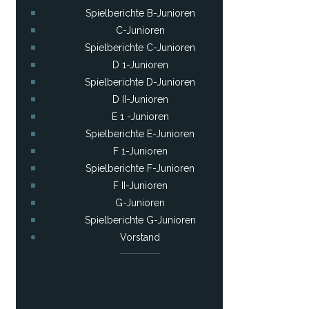
Spielberichte B-Junioren
C-Junioren
Spielberichte C-Junioren
D 1-Junioren
Spielberichte D-Junioren
D II-Junioren
E 1 -Junioren
Spielberichte E-Junioren
F 1-Junioren
Spielberichte F-Junioren
F II-Junioren
G-Junioren
Spielberichte G-Junioren
Vorstand