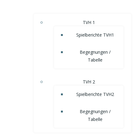
TVH 1
Spielberichte TVH1
Begegnungen /
Tabelle
TVH 2
Spielberichte TVH2
Begegnungen /
Tabelle