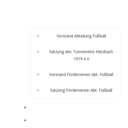
Vorstand Abteilung Fußball
Satzung des Turnvereins Hetzbach
1919 e.V
Vorstand Förderverein Abt. Fußball
Satzung Förderverein Abt. Fußball
ONLINE SHOP
KONTAKT