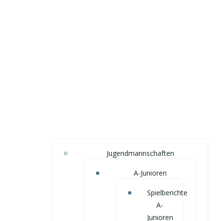
Jugendmannschaften
A-Junioren
Spielberichte
A-
Junioren