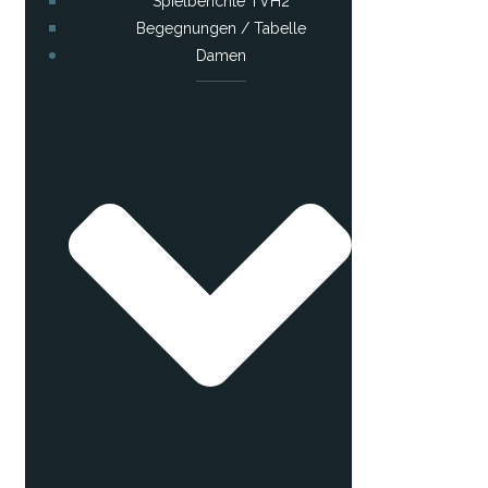
Spielberichte TVH2
Begegnungen / Tabelle
Damen