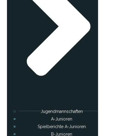
Jugendmannschaften
A-Junioren
Spielberichte A-Junioren
B-Junioren